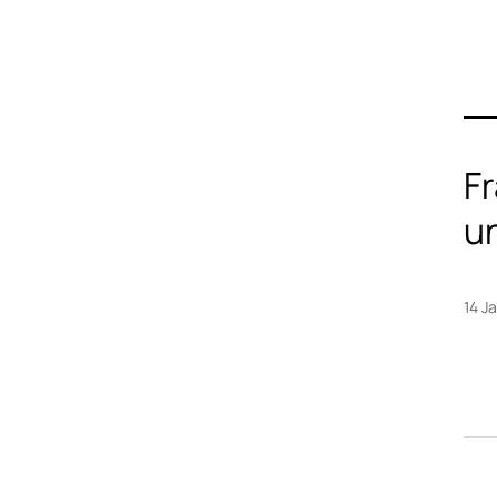
Fr
un
14 J