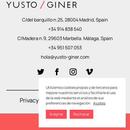
C/del barquillo n.25, 28004 Madrid, Spain
+34 914 838 540
C/Madera n.9, 29603 Marbella. Málaga, Spain
+34 951 507 053
hola@yusto-giner.com
Utilizamos cookies propias y de terceros para
mejorar nuestros servicios y facilitarle el uso
de la web mediante el análisis de sus
Privacy Policies
–
Cookie Policies
preferencias de navegación.
Ajustes
Aceptar
Rechazar
SEE YOUR ARTWORK LIST