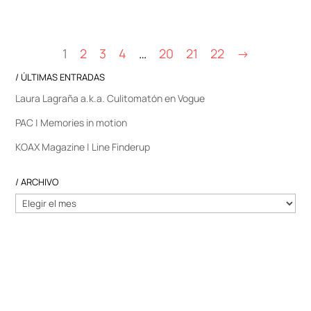
1
2
3
4
…
20
21
22
→
/ ÚLTIMAS ENTRADAS
Laura Lagraña a.k.a. Culitomatón en Vogue
PAC | Memories in motion
KOAX Magazine | Line Finderup
/ ARCHIVO
/
ARCHIVO