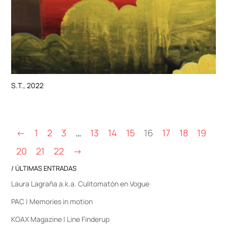
S.T., 2022
←
1
2
3
…
13
14
15
16
17
18
19
20
21
22
→
/ ÚLTIMAS ENTRADAS
Laura Lagraña a.k.a. Culitomatón en Vogue
PAC | Memories in motion
KOAX Magazine | Line Finderup