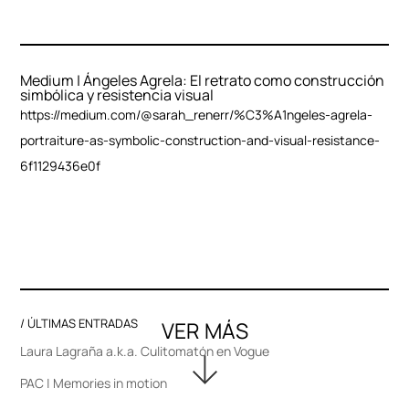
Medium | Ángeles Agrela: El retrato como construcción
simbólica y resistencia visual
https://medium.com/@sarah_renerr/%C3%A1ngeles-agrela-
portraiture-as-symbolic-construction-and-visual-resistance-
6f1129436e0f
/ ÚLTIMAS ENTRADAS
Laura Lagraña a.k.a. Culitomatón en Vogue
PAC | Memories in motion