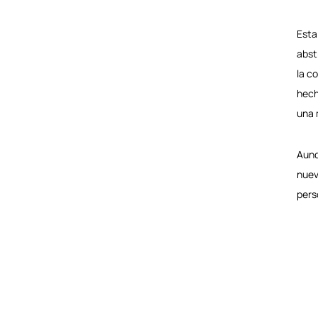
Esta
abst
la c
hech
una 
Aunq
nuev
pers