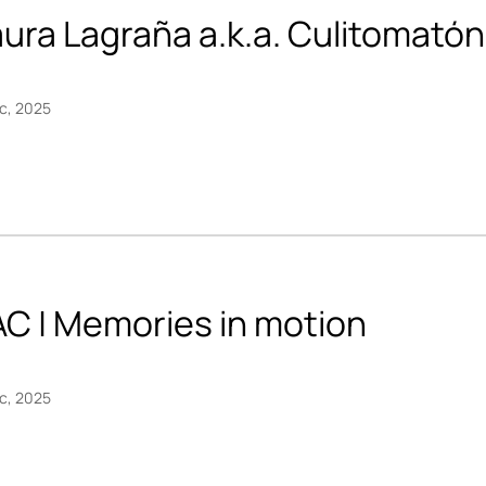
aura Lagraña a.k.a. Culitomató
ic, 2025
AC | Memories in motion
ic, 2025