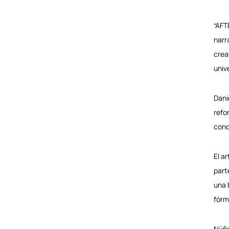
“AFT
narr
crea
univ
Dani
refo
conc
El a
part
una 
fórm
Nún