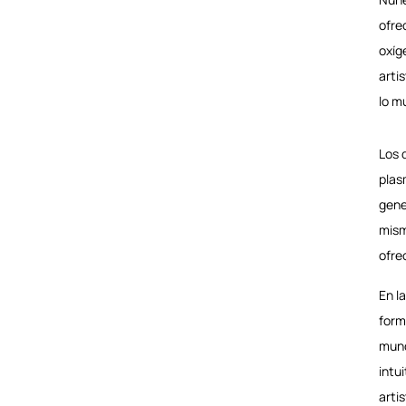
ofre
oxí
arti
lo m
Los 
plas
gene
mism
ofre
En l
form
mund
intu
arti