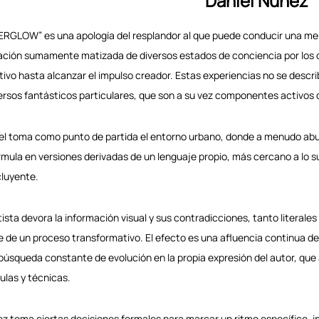
Daniel Núñez
ERGLOW” es una apología del resplandor al que puede conducir una me
ación sumamente matizada de diversos estados de conciencia por los que
tivo hasta alcanzar el impulso creador. Estas experiencias no se desc
ersos fantásticos particulares, que son a su vez componentes activos de
el toma como punto de partida el entorno urbano, donde a menudo abundan
rmula en versiones derivadas de un lenguaje propio, más cercano a lo s
luyente.
rtista devora la información visual y sus contradicciones, tanto literal
e de un proceso transformativo. El efecto es una afluencia continua de
búsqueda constante de evolución en la propia expresión del autor, qu
ulas y técnicas.
̃ez toma ciertas decisiones formales para marcar un ritmo específico, i