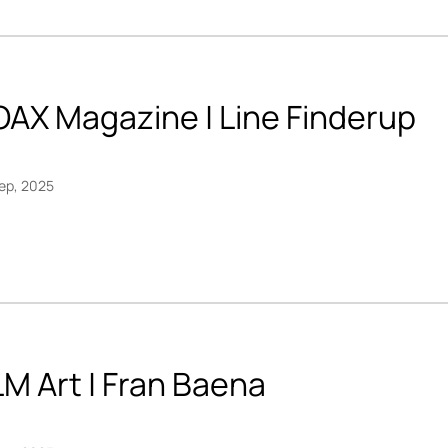
OAX Magazine | Line Finderup
ep, 2025
M Art | Fran Baena