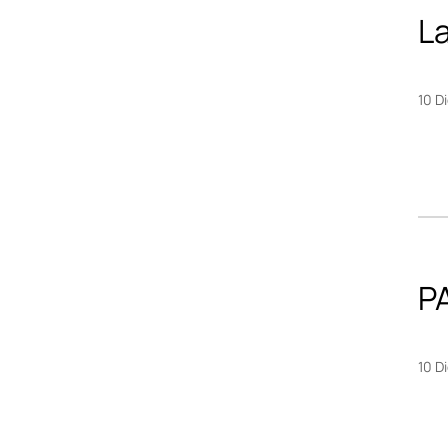
L
10 D
P
10 D