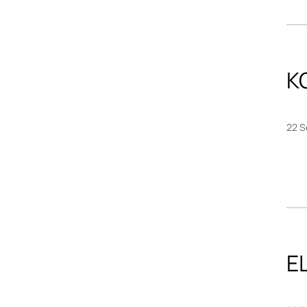
K
22 S
EL