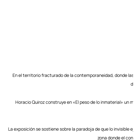
En el territorio fracturado de la contemporaneidad, donde las fr
dond
Horacio Quiroz construye en «El peso de lo inmaterial» un mito p
La exposición se sostiene sobre la paradoja de que lo invisible ej
zona donde el conce