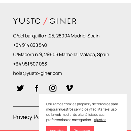
C/del barquillo n.25, 28004 Madrid, Spain
+34 914 838 540
C/Madera n.9, 29603 Marbella. Málaga, Spain
+34 951 507 053
hola@yusto-giner.com
Utilizamos cookies propias y de terceros para
mejorar nuestros servicios y facilitarle el uso
de la web mediante el análisis de sus
Privacy Policies
–
Cookie Policies
preferencias de navegación.
Ajustes
Aceptar
Rechazar