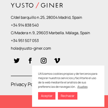
C/del barquillo n.25, 28004 Madrid, Spain
+34 914 838 540
C/Madera n.9, 29603 Marbella. Málaga, Spain
+34 951 507 053
hola@yusto-giner.com
Utilizamos cookies propias y de terceros para
mejorar nuestros servicios y facilitarle el uso
de la web mediante el análisis de sus
Privacy Policies
–
Cookie Policies
preferencias de navegación.
Ajustes
Aceptar
Rechazar
SEE YOUR ARTWORK LIST