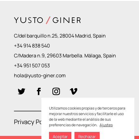
C/del barquillo n.25, 28004 Madrid, Spain
+34 914 838 540
C/Madera n.9, 29603 Marbella. Málaga, Spain
+34 951 507 053
hola@yusto-giner.com
Utilizamos cookies propias y de terceros para
mejorar nuestros servicios y facilitarle el uso
de la web mediante el análisis de sus
Privacy Policies
–
Cookie Policies
preferencias de navegación.
Ajustes
Aceptar
Rechazar