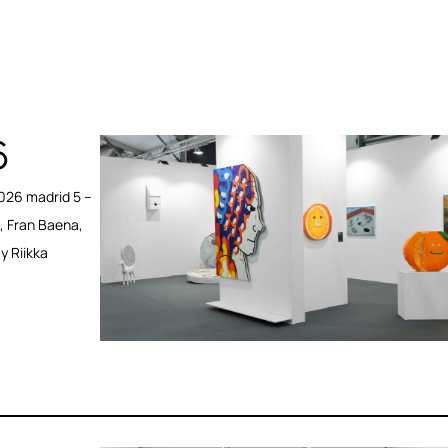
6
26 madrid 5 –
, Fran Baena,
y Riikka