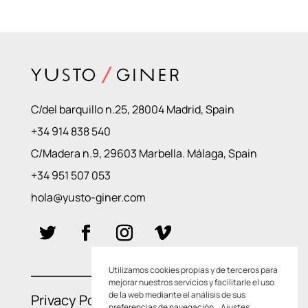
C/del barquillo n.25, 28004 Madrid, Spain
+34 914 838 540
C/Madera n.9, 29603 Marbella. Málaga, Spain
+34 951 507 053
hola@yusto-giner.com
Utilizamos cookies propias y de terceros para
mejorar nuestros servicios y facilitarle el uso
de la web mediante el análisis de sus
Privacy Policies
–
Cookie Policies
preferencias de navegación.
Ajustes