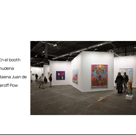
n el booth
lmudena
 Baena Juan de
heroff Pow