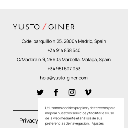
C/del barquillo n.25, 28004 Madrid, Spain
+34 914 838 540
C/Madera n.9, 29603 Marbella. Málaga, Spain
+34 951 507 053
hola@yusto-giner.com
Utilizamos cookies propias y de terceros para
mejorar nuestros servicios y facilitarle el uso
de la web mediante el análisis de sus
Privacy Policies
–
Cookie Policies
preferencias de navegación.
Ajustes