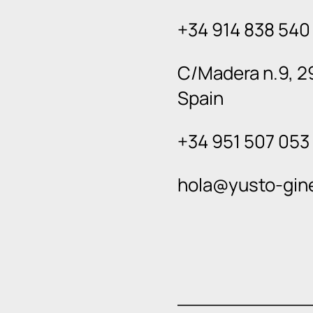
+34 914 838 540
C/Madera n.9, 2
Spain
+34 951 507 053
hola@yusto-gin