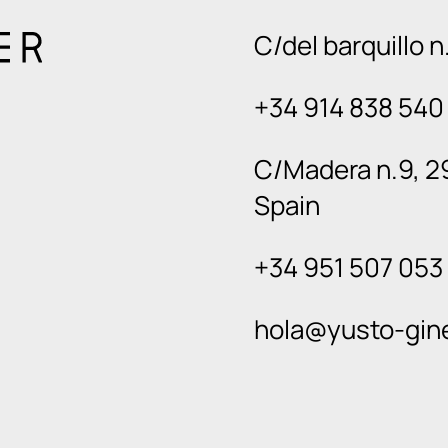
C/del barquillo 
+34 914 838 540
C/Madera n.9, 2
Spain
+34 951 507 053
hola@yusto-gin