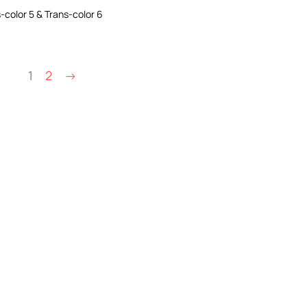
-color 5 & Trans-color 6
1
2
→