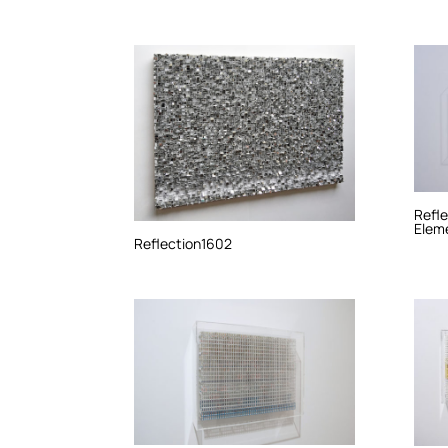
Refle
Elem
Reflection1602