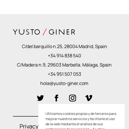
C/del barquillo n.25, 28004 Madrid, Spain
+34 914 838 540
C/Madera n.9, 29603 Marbella. Málaga, Spain
+34 951 507 053
hola@yusto-giner.com
Utilizamos cookies propias y de terceros para
mejorar nuestros servicios y facilitarle el uso
de la web mediante el análisis de sus
Privacy Policies
–
Cookie Policies