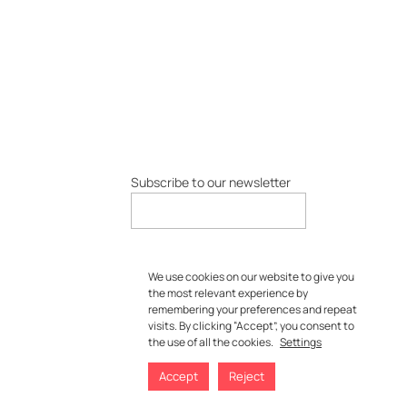
Subscribe to our newsletter
We use cookies on our website to give you
the most relevant experience by
remembering your preferences and repeat
visits. By clicking “Accept”, you consent to
the use of all the cookies.
Settings
Accept
Reject