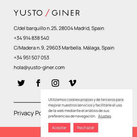
C/del barquillo n.25, 28004 Madrid, Spain
+34 914 838 540
C/Madera n.9, 29603 Marbella. Málaga, Spain
+34 951 507 053
hola@yusto-giner.com
Utilizamos cookies propias y de terceros para
mejorar nuestros servicios y facilitarle el uso
de la web mediante el análisis de sus
Privacy Policies
–
Cookie Policies
preferencias de navegación.
Ajustes
Aceptar
Rechazar
SEE YOUR ARTWORK LIST