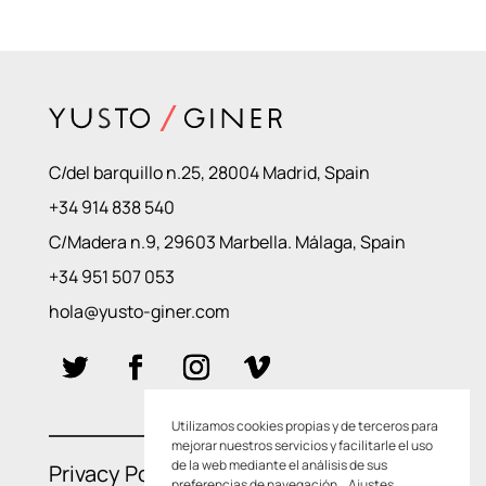
C/del barquillo n.25, 28004 Madrid, Spain
+34 914 838 540
C/Madera n.9, 29603 Marbella. Málaga, Spain
+34 951 507 053
hola@yusto-giner.com
Utilizamos cookies propias y de terceros para
mejorar nuestros servicios y facilitarle el uso
de la web mediante el análisis de sus
Privacy Policies
–
Cookie Policies
preferencias de navegación.
Ajustes