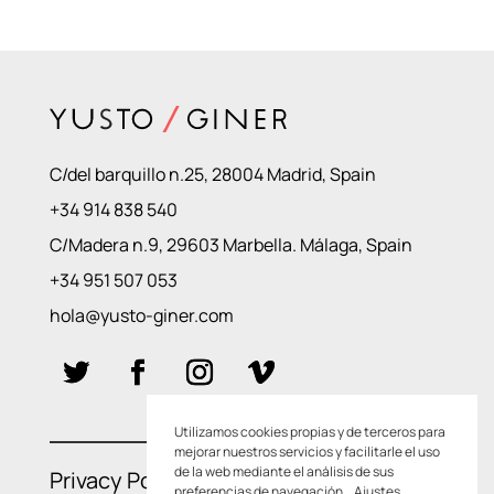
C/del barquillo n.25, 28004 Madrid, Spain
+34 914 838 540
C/Madera n.9, 29603 Marbella. Málaga, Spain
+34 951 507 053
hola@yusto-giner.com
Utilizamos cookies propias y de terceros para
mejorar nuestros servicios y facilitarle el uso
de la web mediante el análisis de sus
Privacy Policies
–
Cookie Policies
preferencias de navegación.
Ajustes