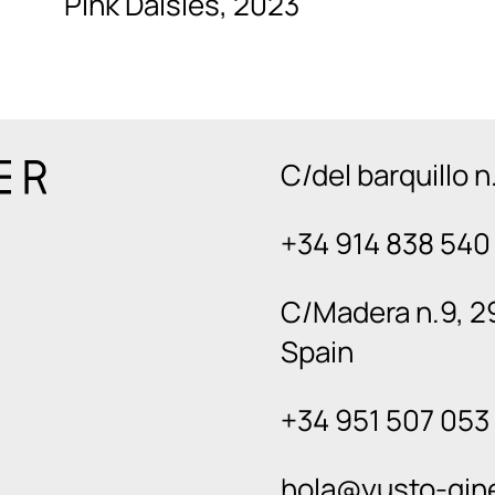
Pink Daisies, 2023
C/del barquillo 
+34 914 838 540
C/Madera n.9, 2
Spain
+34 951 507 053
hola@yusto-gin