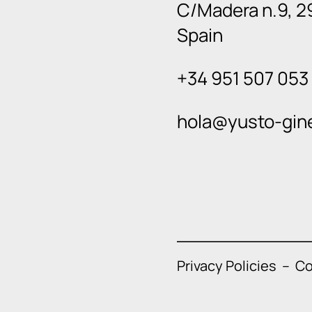
C/Madera n.9, 2
Spain
+34 951 507 053
hola@yusto-gin
Privacy Policies
–
Co