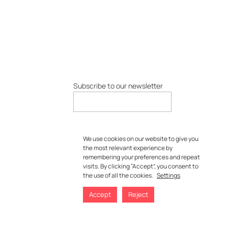
Subscribe to our newsletter
We use cookies on our website to give you
the most relevant experience by
remembering your preferences and repeat
visits. By clicking “Accept”, you consent to
the use of all the cookies.
Settings
Accept
Reject