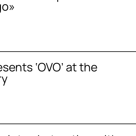
go»
sents ‘OVO’ at the
ry