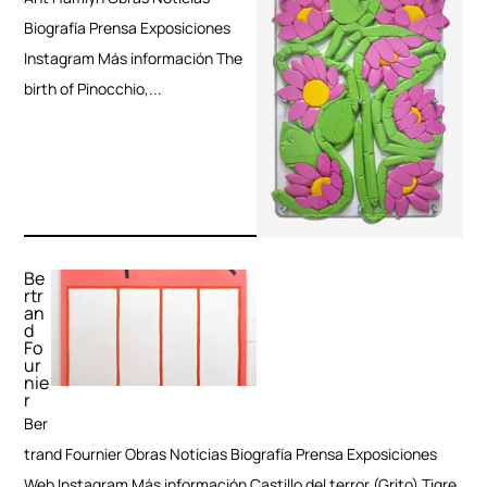
Biografía Prensa Exposiciones
Instagram Más información The
birth of Pinocchio,...
Be
rtr
an
d
Fo
ur
nie
r
Ber
trand Fournier Obras Noticias Biografía Prensa Exposiciones
Web Instagram Más información Castillo del terror (Grito) Tigre