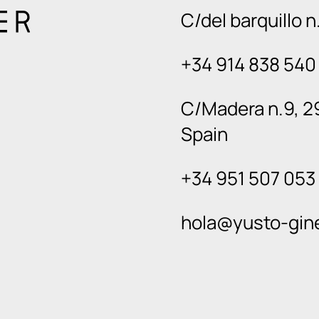
C/del barquillo 
+34 914 838 540
C/Madera n.9, 2
Spain
+34 951 507 053
hola@yusto-gin