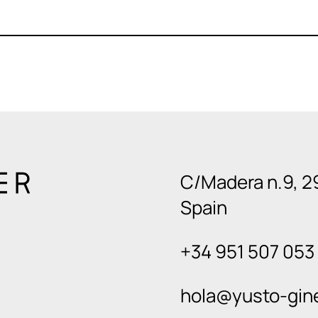
C/Madera n.9, 2
Spain
+34 951 507 053
hola@yusto-gin