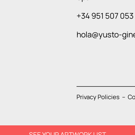
+34 951 507 053
hola@yusto-gin
Privacy Policies
–
Co
SEE YOUR ARTWORK LIST