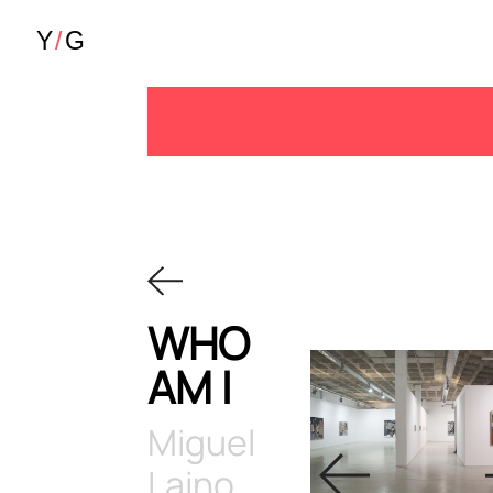
WHO
AM I
Miguel
Laino