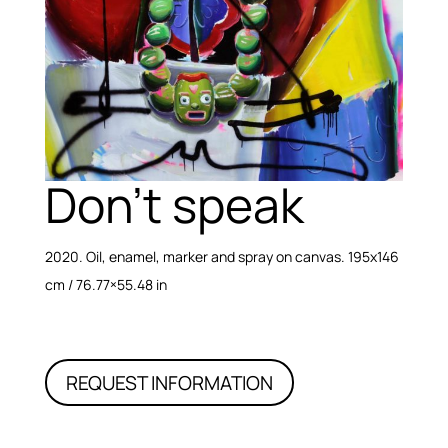
Don’t speak
2020. Oil, enamel, marker and spray on canvas.
195
x
146
cm / 76.77×55.48 in
REQUEST INFORMATION