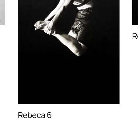
R
Rebeca 6