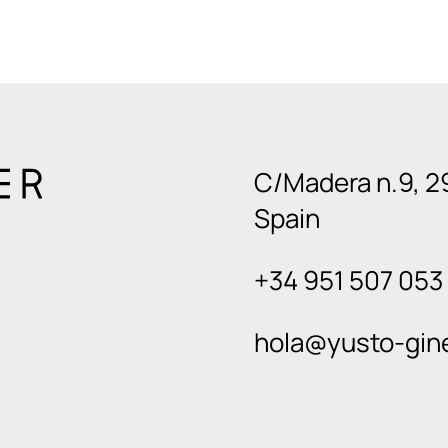
C/Madera n.9, 2
Spain
+34 951 507 053
hola@yusto-gin